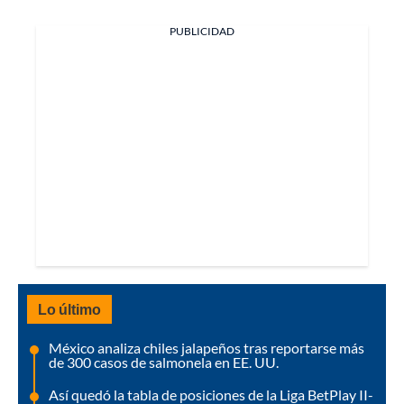
PUBLICIDAD
Lo último
México analiza chiles jalapeños tras reportarse más
de 300 casos de salmonela en EE. UU.
Así quedó la tabla de posiciones de la Liga BetPlay II-