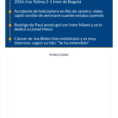
2026, tras Tolima 2-1 Inter de Bogotá
Accidente de helicóptero en Río de Janeiro: video
captó sonido de aeronave cuando estaba cayendo
Rodrigo de Paul anotó gol con Inter Miami y se lo
dedicó a Lionel Messi
Cáncer de Joe Biden hizo metástasis y es muy
doloroso, según su hijo: "Se ha extendido"
PUBLICIDAD