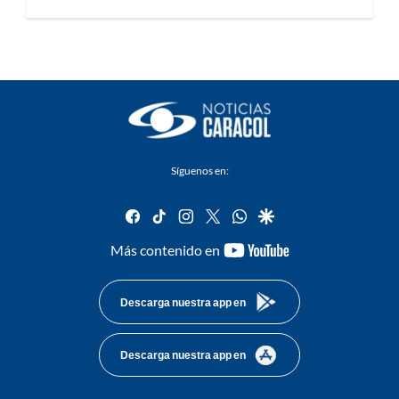
Síguenos en:
facebook
tiktok
instagram
twitter
whatsapp
google
youtube-
Más contenido en
footer
Descarga nuestra app en
Descarga nuestra app en