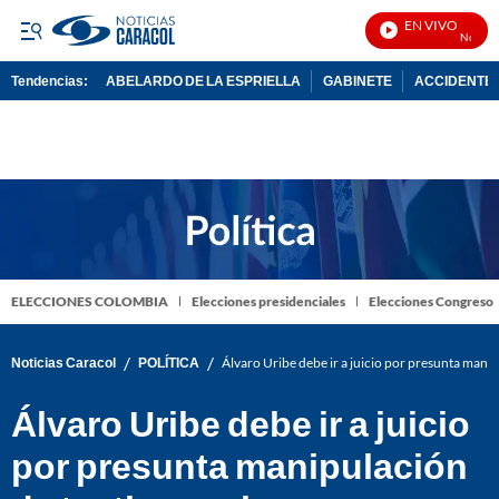
EN VIVO
Noticias 
Tendencias:
ABELARDO DE LA ESPRIELLA
GABINETE
ACCIDENTE 
PUBLICIDAD
ELECCIONES COLOMBIA
Elecciones presidenciales
Elecciones Congreso
/
/
Noticias Caracol
POLÍTICA
Álvaro Uribe debe ir a juicio por presunta manip
Álvaro Uribe debe ir a juicio
por presunta manipulación