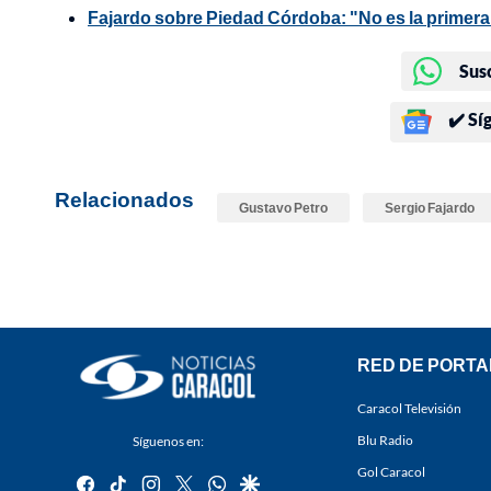
Fajardo sobre Piedad Córdoba: "No es la primer
Sus
✔️ Sí
Relacionados
Gustavo Petro
Sergio Fajardo
RED DE PORTA
Caracol Televisión
Blu Radio
Síguenos en:
Gol Caracol
facebook
tiktok
instagram
twitter
whatsapp
google