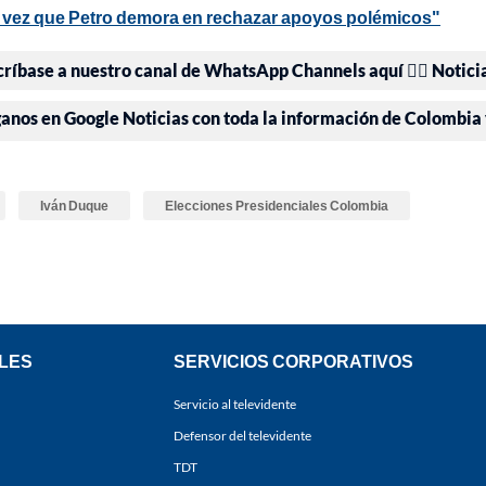
a vez que Petro demora en rechazar apoyos polémicos"
críbase a nuestro canal de WhatsApp Channels aquí 👉🏻 Notici
ganos en Google Noticias con toda la información de Colombia
Iván Duque
Elecciones Presidenciales Colombia
LES
SERVICIOS CORPORATIVOS
Servicio al televidente
Defensor del televidente
TDT