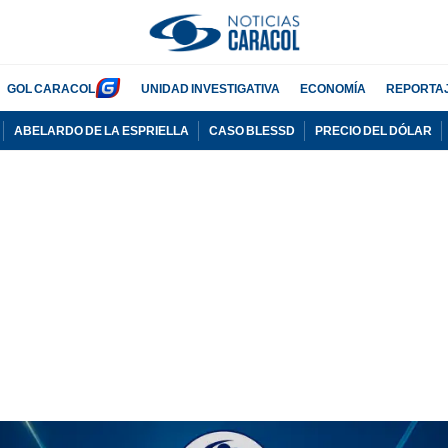
GOL CARACOL
UNIDAD INVESTIGATIVA
ECONOMÍA
REPORTA
ABELARDO DE LA ESPRIELLA
CASO BLESSD
PRECIO DEL DÓLAR
PUBLICIDAD