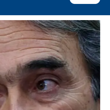
Facebook
X
Whatsapp
Copiar enlace
Telegram
LinkedIn