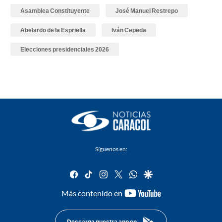
Asamblea Constituyente
José Manuel Restrepo
Abelardo de la Espriella
Iván Cepeda
Elecciones presidenciales 2026
Síguenos en:
facebook
tiktok
instagram
twitter
whatsapp
google
youtube-
Más contenido en
footer
Descarga nuestra app en