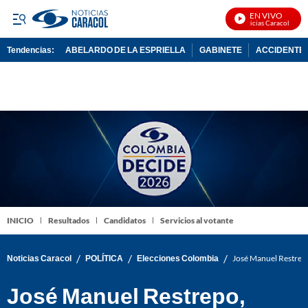
EN VIVO
Noticias Caracol En Viv
Tendencias:
ABELARDO DE LA ESPRIELLA
GABINETE
ACCIDENTE 
PUBLICIDAD
INICIO
Resultados
Candidatos
Servicios al votante
/
/
/
Noticias Caracol
POLÍTICA
Elecciones Colombia
José Manuel Restrepo,
José Manuel Restrepo,