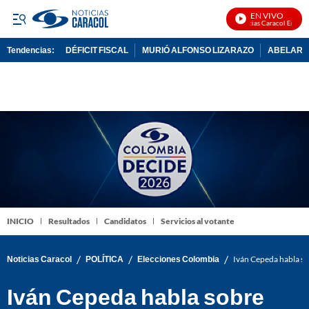
EN VIVO
Noticias Caracol En Vivo
Tendencias:
DÉFICIT FISCAL
MURIÓ ALFONSO LIZARAZO
ABELARDO
PUBLICIDAD
INICIO
Resultados
Candidatos
Servicios al votante
/
/
/
Noticias Caracol
POLÍTICA
Elecciones Colombia
Iván Cepeda habla sob
Iván Cepeda habla sobre