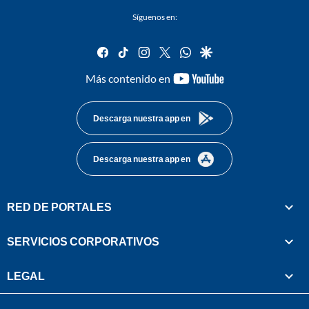
Síguenos en:
facebook
tiktok
instagram
twitter
whatsapp
google
youtube-
Más contenido en
footer
Descarga nuestra app en
Descarga nuestra app en
RED DE PORTALES
SERVICIOS CORPORATIVOS
LEGAL