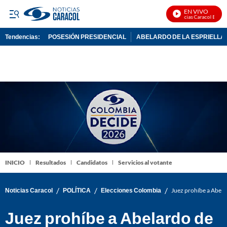
EN VIVO
Noticias Caracol En Vivo
Tendencias:
POSESIÓN PRESIDENCIAL
ABELARDO DE LA ESPRIELLA
PUBLICIDAD
INICIO
Resultados
Candidatos
Servicios al votante
/
/
/
Noticias Caracol
POLÍTICA
Elecciones Colombia
Juez prohíbe a Abelar
Juez prohíbe a Abelardo de