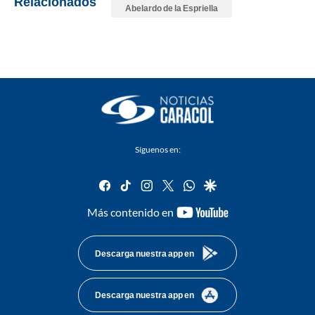
Relacionados
Abelardo de la Espriella
Síguenos en:
facebook
tiktok
instagram
twitter
whatsapp
google
youtube-
Más contenido en
footer
Descarga nuestra app en
Descarga nuestra app en