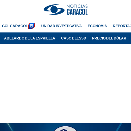
GOL CARACOL
UNIDAD INVESTIGATIVA
ECONOMÍA
REPORTA
ABELARDO DE LA ESPRIELLA
CASO BLESSD
PRECIO DEL DÓLAR
PUBLICIDAD