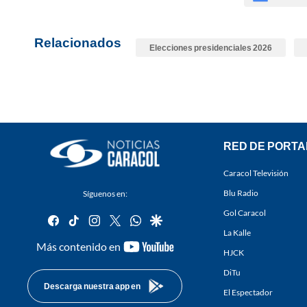
Relacionados
Elecciones presidenciales 2026
RED DE PORTA
Caracol Televisión
Blu Radio
Síguenos en:
Gol Caracol
facebook
tiktok
instagram
twitter
whatsapp
google
La Kalle
youtube-
Más contenido en
HJCK
footer
DiTu
Descarga nuestra app en
El Espectador