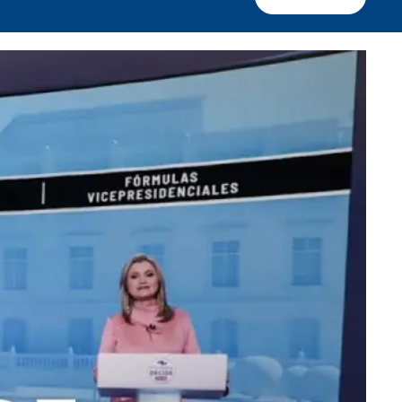
Facebook
X
Whatsapp
Copiar enlace
Telegram
LinkedIn