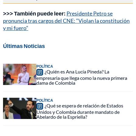
>>> También puede leer:
Presidente Petro se
pronuncia tras cargos del CNE: “Violan la constitución
y mi fuero”
Últimas Noticias
POLÍTICA
¿Quién es Ana Lucía Pineda? La
empresaria que llega como la nueva primera
dama de Colombia
POLÍTICA
¿Qué se espera de relación de Estados
Unidos y Colombia durante mandato de
Abelardo de la Espriella?