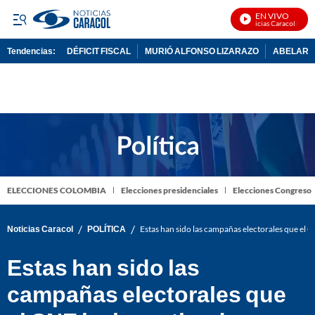
EN VIVO
Noticias Caracol En Viv
Tendencias:
DÉFICIT FISCAL
MURIÓ ALFONSO LIZARAZO
ABELARDO
PUBLICIDAD
ELECCIONES COLOMBIA
Elecciones presidenciales
Elecciones Congreso
/
/
Noticias Caracol
POLÍTICA
Estas han sido las campañas electorales que el 
Estas han sido las
campañas electorales que