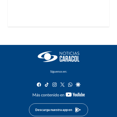
Síguenos en:
facebook
tiktok
instagram
twitter
whatsapp
google
youtube-
Más contenido en
footer
Descarga nuestra app en