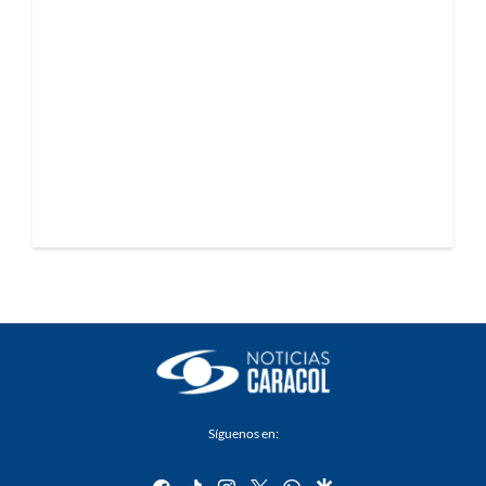
Síguenos en:
facebook
tiktok
instagram
twitter
whatsapp
google