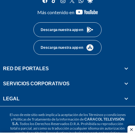
youtube-
Más contenido en
footer
Descarga nuestra app en
Descarga nuestra app en
RED DE PORTALES
SERVICIOS CORPORATIVOS
LEGAL
El uso de este sitio web implica la aceptación de los
Términos y condiciones
y
Políticas de Tratamiento de la Información
de
CARACOL TELEVISIÓN
S.A.
Todos los Derechos Reservados D.R.A. Prohibida su reproducción
total o parcial, así como su traducción a cualquier idioma sin autorización
cl
escrita de su titular. Reproduction in whole or in part, or translation