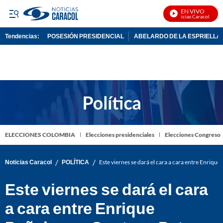
EN VIVO
Noticias Caracol En Vi
Tendencias:
POSESIÓN PRESIDENCIAL
ABELARDO DE LA ESPRIELLA
PUBLICIDAD
ELECCIONES COLOMBIA
Elecciones presidenciales
Elecciones Congreso
/
/
Noticias Caracol
POLÍTICA
Este viernes se dará el cara a cara entre Enriqu
Este viernes se dará el cara
a cara entre Enrique