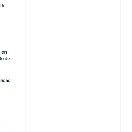
 la
d en
do de
lidad