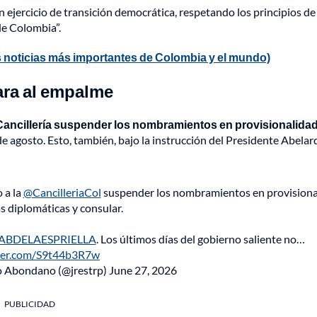
 un ejercicio de transición democrática, respetando los principios de
de Colombia”.
 noticias más importantes de Colombia y el mundo)
ara al empalme
a Cancillería suspender los nombramientos en provisionalida
e agosto. Esto, también, bajo la instrucción del Presidente Abelar
 a la
@CancilleriaCol
suspender los nombramientos en provisiona
as diplomáticas y consular.
ABDELAESPRIELLA
. Los últimos días del gobierno saliente no…
tter.com/S9t44b3R7w
o Abondano (@jrestrp)
June 27, 2026
PUBLICIDAD