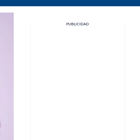
PUBLICIDAD
Facebook
X
Whatsapp
Copiar enlace
Telegram
LinkedIn