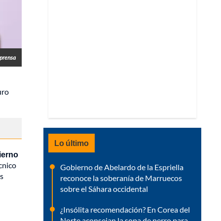
prensa
uro
Lo último
ierno
cnico
Gobierno de Abelardo de la Espriella
es
reconoce la soberanía de Marruecos
sobre el Sáhara occidental
¿Insólita recomendación? En Corea del
Norte aconsejan la sopa de perro para