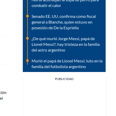
combatir el calor
Senado EE. UU. confirma como fiscal
general a Blanche, quien estuvo en
posesión de De la Espriella
¿De qué murió Jorge Messi, papá de
Lionel Messi?; hay tristeza en la familia
del astro argentino
Murió el papá de Lionel Messi; luto en la
familia del futbolista argentino
PUBLICIDAD
ción
el