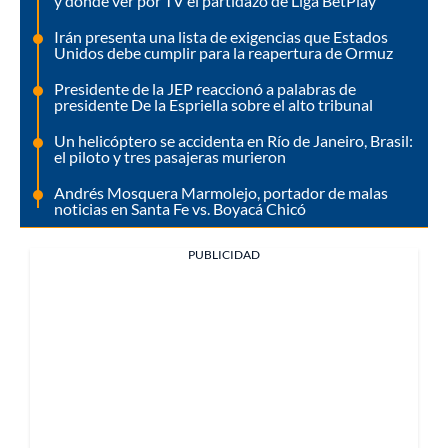
y dónde ver por TV el partidazo de Liga BetPlay
Irán presenta una lista de exigencias que Estados
Unidos debe cumplir para la reapertura de Ormuz
Presidente de la JEP reaccionó a palabras de
presidente De la Espriella sobre el alto tribunal
Un helicóptero se accidenta en Río de Janeiro, Brasil:
el piloto y tres pasajeras murieron
Andrés Mosquera Marmolejo, portador de malas
noticias en Santa Fe vs. Boyacá Chicó
PUBLICIDAD