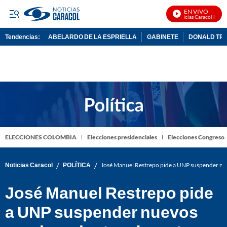
EN VIVO
Noticias Caracol En Viv
Tendencias:
ABELARDO DE LA ESPRIELLA
GABINETE
DONALD TR
PUBLICIDAD
ELECCIONES COLOMBIA
Elecciones presidenciales
Elecciones Congreso
/
/
Noticias Caracol
POLÍTICA
José Manuel Restrepo pide a UNP suspender nu
José Manuel Restrepo pide
a UNP suspender nuevos