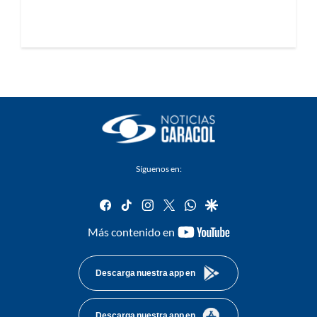
Síguenos en:
facebook
tiktok
instagram
twitter
whatsapp
google
youtube-
Más contenido en
footer
Descarga nuestra app en
Descarga nuestra app en