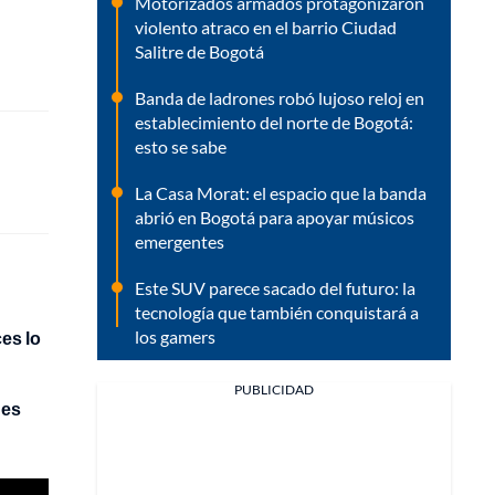
Motorizados armados protagonizaron
violento atraco en el barrio Ciudad
Salitre de Bogotá
Banda de ladrones robó lujoso reloj en
establecimiento del norte de Bogotá:
esto se sabe
La Casa Morat: el espacio que la banda
abrió en Bogotá para apoyar músicos
emergentes
Este SUV parece sacado del futuro: la
tecnología que también conquistará a
los gamers
es lo
PUBLICIDAD
 es