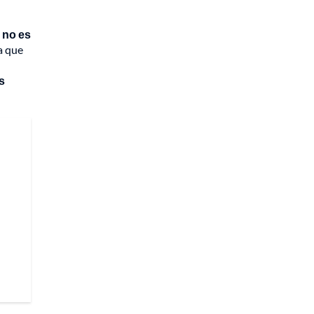
 no es
a que
s