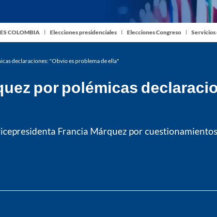
ES COLOMBIA
Elecciones presidenciales
Elecciones Congreso
Servicios
as declaraciones: "Obvio es problema de ella"
uez por polémicas declaraci
vicepresidenta Francia Márquez por cuestionamientos a