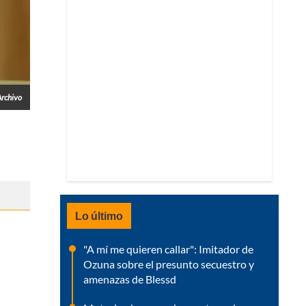
Archivo
Lo último
"A mí me quieren callar": Imitador de
Ozuna sobre el presunto secuestro y
amenazas de Blessd