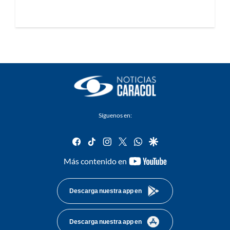
Síguenos en:
facebook
tiktok
instagram
twitter
whatsapp
google
youtube-
Más contenido en
footer
Descarga nuestra app en
Descarga nuestra app en