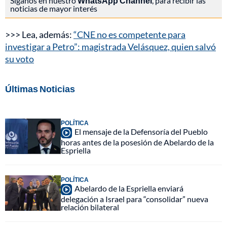
Síganos en nuestro
WhatsApp Channel
, para recibir las
noticias de mayor interés
>>> Lea, además:
“CNE no es competente para
investigar a Petro”: magistrada Velásquez, quien salvó
su voto
Últimas Noticias
POLÍTICA
El mensaje de la Defensoría del Pueblo
horas antes de la posesión de Abelardo de la
Espriella
POLÍTICA
Abelardo de la Espriella enviará
delegación a Israel para “consolidar” nueva
relación bilateral