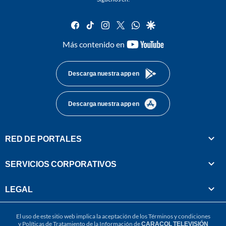
facebook
tiktok
instagram
twitter
whatsapp
google
youtube-
Más contenido en
footer
Descarga nuestra app en
Descarga nuestra app en
RED DE PORTALES
SERVICIOS CORPORATIVOS
LEGAL
El uso de este sitio web implica la aceptación de los
Términos y condiciones
y
Políticas de Tratamiento de la Información
de
CARACOL TELEVISIÓN