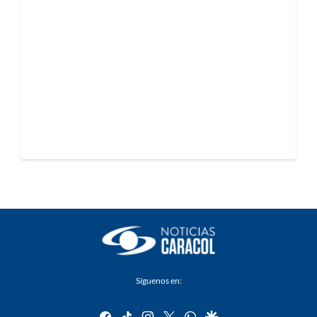
Síguenos en:
facebook
tiktok
instagram
twitter
whatsapp
google