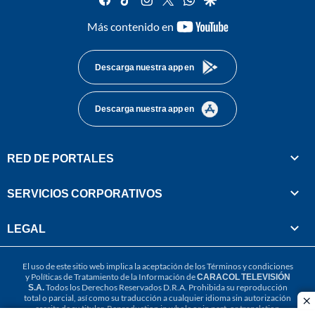
youtube-
Más contenido en
footer
Descarga nuestra app en
Descarga nuestra app en
RED DE PORTALES
SERVICIOS CORPORATIVOS
LEGAL
El uso de este sitio web implica la aceptación de los
Términos y condiciones
y
Políticas de Tratamiento de la Información
de
CARACOL TELEVISIÓN
S.A.
Todos los Derechos Reservados D.R.A. Prohibida su reproducción
total o parcial, así como su traducción a cualquier idioma sin autorización
cl
escrita de su titular. Reproduction in whole or in part, or translation