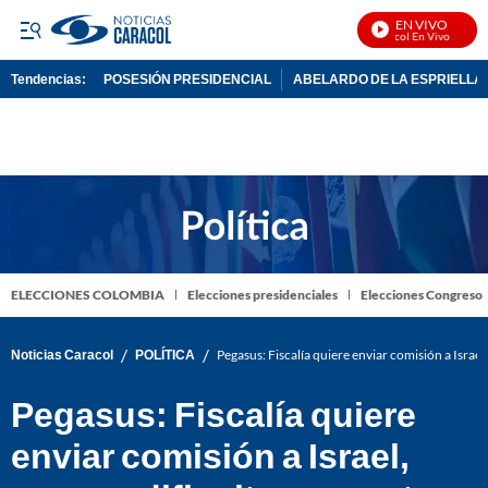
EN VIVO
Noticias Caracol En Vivo
Tendencias:
POSESIÓN PRESIDENCIAL
ABELARDO DE LA ESPRIELLA
PUBLICIDAD
ELECCIONES COLOMBIA
Elecciones presidenciales
Elecciones Congreso
/
/
Noticias Caracol
POLÍTICA
Pegasus: Fiscalía quiere enviar comisión a Israel
Pegasus: Fiscalía quiere
enviar comisión a Israel,