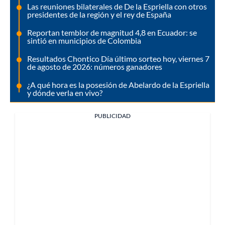
Las reuniones bilaterales de De la Espriella con otros
presidentes de la región y el rey de España
Reportan temblor de magnitud 4,8 en Ecuador: se
sintió en municipios de Colombia
Resultados Chontico Día último sorteo hoy, viernes 7
de agosto de 2026: números ganadores
¿A qué hora es la posesión de Abelardo de la Espriella
y dónde verla en vivo?
PUBLICIDAD