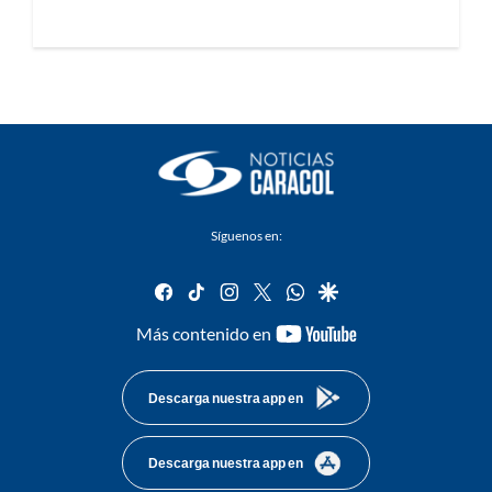
Síguenos en:
facebook
tiktok
instagram
twitter
whatsapp
google
youtube-
Más contenido en
footer
Descarga nuestra app en
Descarga nuestra app en