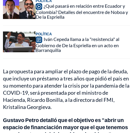
POLÍTICA
¿Qué pasará en relación entre Ecuador y
Colombia? Detalles del encuentre de Noboa y
De la Espriella
POLÍTICA
Iván Cepeda llama a la "resistencia" al
Gobierno de De la Espriella en un acto en
Barranquilla
La propuesta para ampliar el plazo de pago de la deuda,
que incluye un préstamo a tres años que pidió el país en
su momento para atender la crisis por la pandemia de la
COVID-19, será presentada por el ministro de
Hacienda, Ricardo Bonilla, a la directora del FMI,
Kristalina Georgieva.
Gustavo Petro detalló que el objetivo es "abrir un
espacio de financiación mayor que el que tenemos