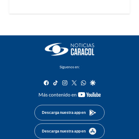
Síguenos en:
facebook
tiktok
instagram
twitter
whatsapp
google
youtube-
Más contenido en
footer
Descarga nuestra app en
Descarga nuestra app en