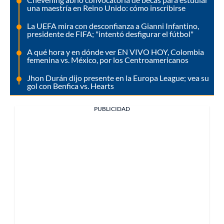
una maestría en Reino Unido: cómo inscribirse
La UEFA mira con desconfianza a Gianni Infantino,
presidente de FIFA; "intentó desfigurar el fútbol"
A qué hora y en dónde ver EN VIVO HOY, Colombia
femenina vs. México, por los Centroamericanos
Jhon Durán dijo presente en la Europa League; vea su
gol con Benfica vs. Hearts
PUBLICIDAD