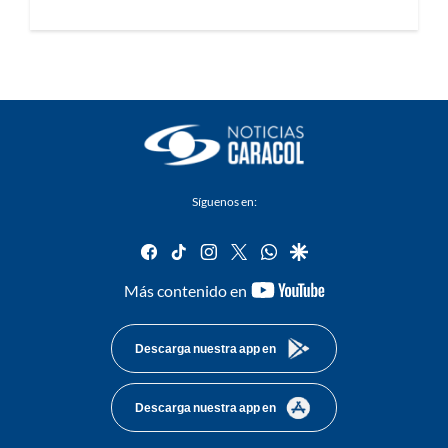
Síguenos en:
facebook
tiktok
instagram
twitter
whatsapp
google
youtube-
Más contenido en
footer
Descarga nuestra app en
Descarga nuestra app en