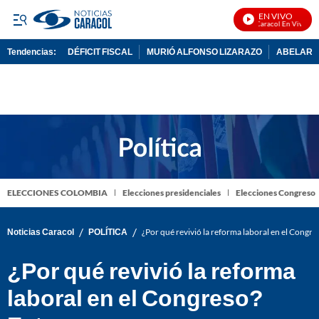
EN VIVO
Noticias Caracol En Vivo
Tendencias:
DÉFICIT FISCAL
MURIÓ ALFONSO LIZARAZO
ABELARDO
PUBLICIDAD
ELECCIONES COLOMBIA
Elecciones presidenciales
Elecciones Congreso
/
/
Noticias Caracol
POLÍTICA
¿Por qué revivió la reforma laboral en el Congres
¿Por qué revivió la reforma
laboral en el Congreso?