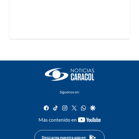
Síguenos en:
facebook
tiktok
instagram
twitter
whatsapp
google
youtube-
Más contenido en
footer
Descarga nuestra app en