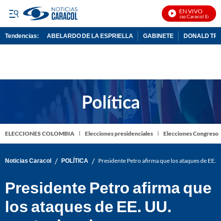
EN VIVO
Noticias Caracol En Vivo
Tendencias:
ABELARDO DE LA ESPRIELLA
GABINETE
DONALD TR
PUBLICIDAD
ELECCIONES COLOMBIA
Elecciones presidenciales
Elecciones Congreso
/
/
Noticias Caracol
POLÍTICA
Presidente Petro afirma que los ataques de EE. U
Presidente Petro afirma que
los ataques de EE. UU.