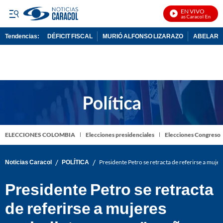
EN VIVO
Noticias Caracol En Vivo
Tendencias:
DÉFICIT FISCAL
MURIÓ ALFONSO LIZARAZO
ABELARDO
PUBLICIDAD
ELECCIONES COLOMBIA
Elecciones presidenciales
Elecciones Congreso
/
/
Noticias Caracol
POLÍTICA
Presidente Petro se retracta de referirse a muje
Presidente Petro se retracta
de referirse a mujeres