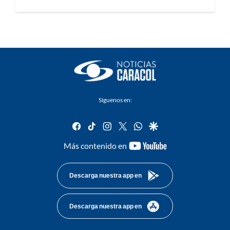
Síguenos en:
facebook
tiktok
instagram
twitter
whatsapp
google
youtube-
Más contenido en
footer
Descarga nuestra app en
Descarga nuestra app en