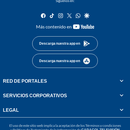
Síguenos en:
facebook
tiktok
instagram
twitter
whatsapp
google
youtube-
Más contenido en
footer
Descarga nuestra app en
Descarga nuestra app en
RED DE PORTALES
SERVICIOS CORPORATIVOS
LEGAL
El uso de este sitio web implica la aceptación de los
Términos y condiciones
y
Políticas de Tratamiento de la Información
de
CARACOL TELEVISIÓN