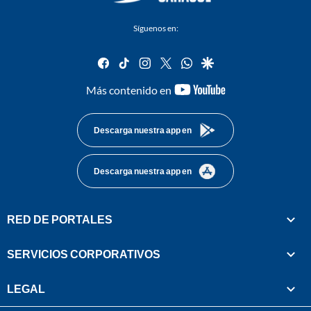
Síguenos en:
facebook
tiktok
instagram
twitter
whatsapp
google
youtube-
Más contenido en
footer
Descarga nuestra app en
Descarga nuestra app en
RED DE PORTALES
SERVICIOS CORPORATIVOS
LEGAL