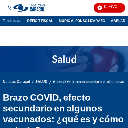
EN VIVO
Not
Tendencias:
DÉFICIT FISCAL
MURIÓ ALFONSO LIZARAZO
ABELARDO
PUBLICIDAD
/
/
Noticias Caracol
SALUD
Brazo COVID, efecto secundario en algunos vacuna
Brazo COVID, efecto
secundario en algunos
vacunados: ¿qué es y cómo