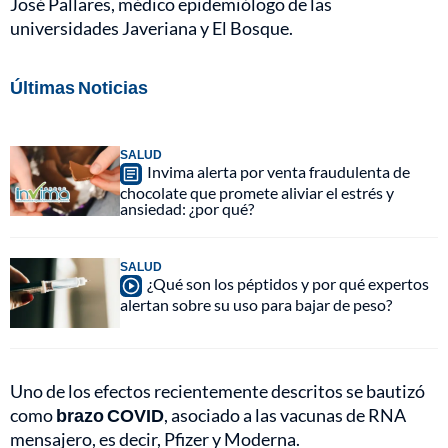
José Pallares, médico epidemiólogo de las
universidades Javeriana y El Bosque.
Últimas Noticias
SALUD
Invima alerta por venta fraudulenta de
chocolate que promete aliviar el estrés y
ansiedad: ¿por qué?
SALUD
¿Qué son los péptidos y por qué expertos
alertan sobre su uso para bajar de peso?
Uno de los efectos recientemente descritos se bautizó
como
brazo COVID
, asociado a las vacunas de RNA
mensajero, es decir, Pfizer y Moderna.