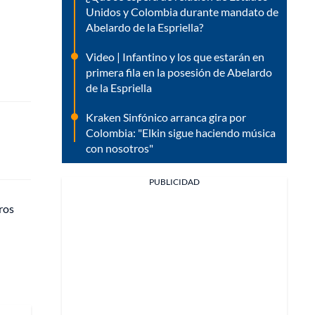
Unidos y Colombia durante mandato de
Abelardo de la Espriella?
Video | Infantino y los que estarán en
primera fila en la posesión de Abelardo
de la Espriella
Kraken Sinfónico arranca gira por
Colombia: "Elkin sigue haciendo música
con nosotros"
PUBLICIDAD
ros