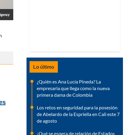
Agency
n
Lo último
¿Quién es Ana Lucía Pineda? La
empresaria que llega como la nueva
primera dama de Colombia
nes
Los retos en seguridad para la posesión
de Abelardo de la Espriella en Cali este 7
de agosto
¿Qué se espera de relación de Estados