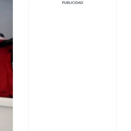
PUBLICIDAD
Facebook
X
Whatsapp
Copiar enlace
Telegram
LinkedIn