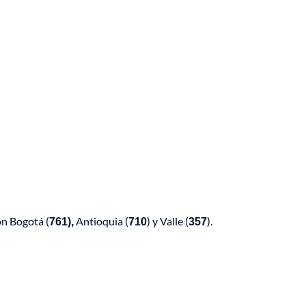
on Bogotá (
761),
Antioquia (
710
) y Valle (
357
).