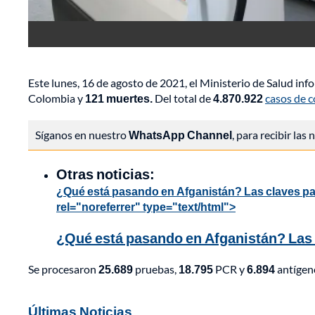
Este lunes, 16 de agosto de 2021, el Ministerio de Salud in
Colombia y
121 muertes.
Del total de
4.870.922
casos de 
Síganos en nuestro
WhatsApp Channel
, para recibir las
Otras noticias:
¿Qué está pasando en Afganistán? Las claves para
rel="noreferrer" type="text/html">
¿Qué está pasando en Afganistán? Las c
Se procesaron
25.689
pruebas,
18.795
PCR y
6.894
antígen
Últimas Noticias