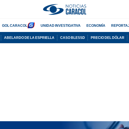
GOL CARACOL
UNIDAD INVESTIGATIVA
ECONOMÍA
REPORTA
ABELARDO DE LA ESPRIELLA
CASO BLESSD
PRECIO DEL DÓLAR
PUBLICIDAD