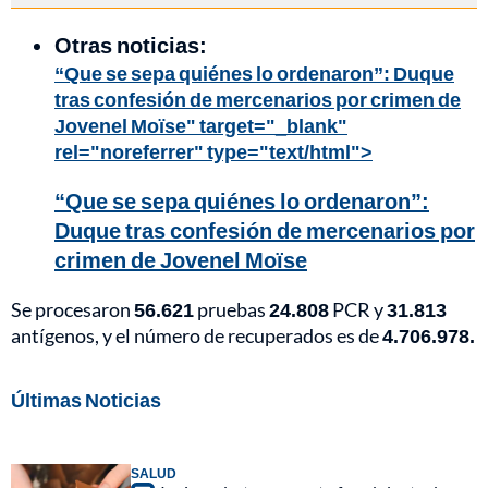
Otras noticias:
“Que se sepa quiénes lo ordenaron”: Duque
tras confesión de mercenarios por crimen de
Jovenel Moïse" target="_blank"
rel="noreferrer" type="text/html">
“Que se sepa quiénes lo ordenaron”:
Duque tras confesión de mercenarios por
crimen de Jovenel Moïse
Se procesaron
56.621
pruebas
24.808
PCR y
31.813
antígenos, y el número de recuperados es de
4.706.978.
Últimas Noticias
SALUD