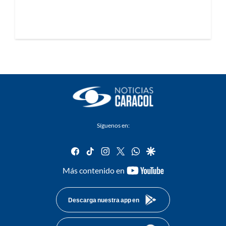
Síguenos en:
facebook
tiktok
instagram
twitter
whatsapp
google
youtube-
Más contenido en
footer
Descarga nuestra app en