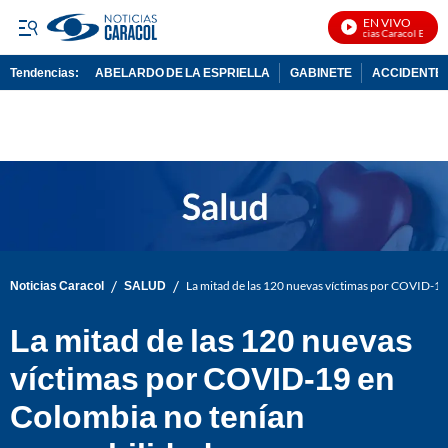
EN VIVO
Noticias Caracol En Vivo
Tendencias:
ABELARDO DE LA ESPRIELLA
GABINETE
ACCIDENTE 
PUBLICIDAD
/
/
Noticias Caracol
SALUD
La mitad de las 120 nuevas víctimas por COVID-1
La mitad de las 120 nuevas
víctimas por COVID-19 en
Colombia no tenían