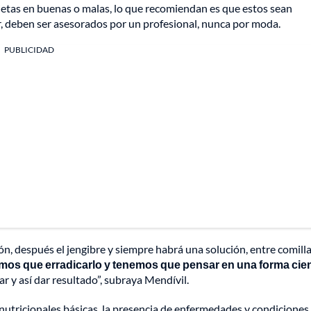
ietas en buenas o malas, lo que recomiendan es que estos sean
ir, deben ser asesorados por un profesional, nunca por moda.
PUBLICIDAD
ón, después el jengibre y siempre habrá una solución, entre comilla
s que erradicarlo y tenemos que pensar en una forma cient
 y así dar resultado”, subraya Mendívil.
tricionales básicas, la presencia de enfermedades y condiciones