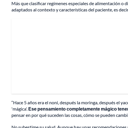
Más que clasificar regímenes especiales de alimentación o d
adaptados al contexto y características del paciente, es dec
“Hace 5 años era el noni, después la moringa, después el yac
'mágica'.
Ese pensamiento completamente mágico tenemo
pensar en por qué suceden las cosas, cómo se pueden cambiar
No subestime su salud. Aunque hay unas recomendaciones nu