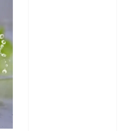
X
Whatsapp
Copiar enlace
Telegram
LinkedIn