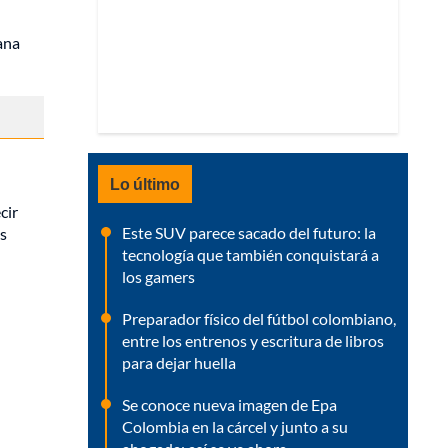
ana
Lo último
cir
Este SUV parece sacado del futuro: la
os
tecnología que también conquistará a
los gamers
Preparador físico del fútbol colombiano,
entre los entrenos y escritura de libros
para dejar huella
Se conoce nueva imagen de Epa
Colombia en la cárcel y junto a su