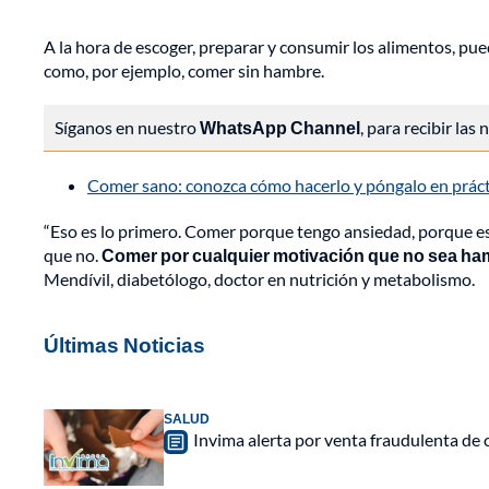
A la hora de escoger, preparar y consumir los alimentos, pu
como, por ejemplo, comer sin hambre.
Síganos en nuestro
WhatsApp Channel
, para recibir las
Comer sano: conozca cómo hacerlo y póngalo en práct
“Eso es lo primero. Comer porque tengo ansiedad, porque es
que no.
Comer por cualquier motivación que no sea hambr
Mendívil, diabetólogo, doctor en nutrición y metabolismo.
Últimas Noticias
SALUD
Invima alerta por venta fraudulenta de c