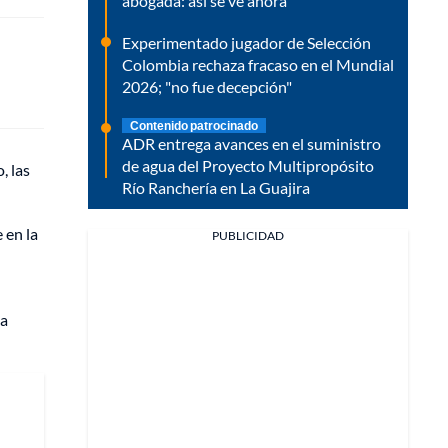
abogada: así se ve ahora
Experimentado jugador de Selección
Colombia rechaza fracaso en el Mundial
2026; "no fue decepción"
Contenido patrocinado
ADR entrega avances en el suministro
de agua del Proyecto Multipropósito
, las
Río Ranchería en La Guajira
e en la
PUBLICIDAD
ca