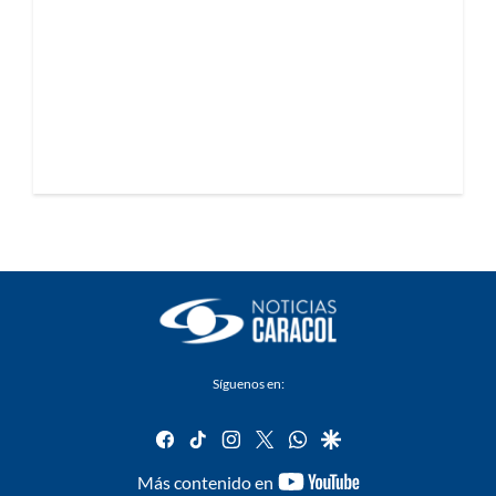
Síguenos en:
facebook
tiktok
instagram
twitter
whatsapp
google
youtube-
Más contenido en