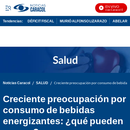
EN VIVO
Noticias Caracol En Vivo
Tendencias:
DÉFICIT FISCAL
MURIÓ ALFONSO LIZARAZO
ABELARDO
PUBLICIDAD
/
/
Noticias Caracol
SALUD
Creciente preocupación por consumo de bebidas e
Creciente preocupación por
consumo de bebidas
energizantes: ¿qué pueden