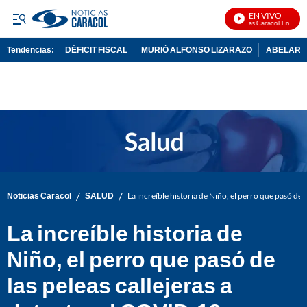
EN VIVO
Noticias Caracol En Vivo
Tendencias:
DÉFICIT FISCAL
MURIÓ ALFONSO LIZARAZO
ABELARDO
PUBLICIDAD
/
/
Noticias Caracol
SALUD
La increíble historia de Niño, el perro que pasó de 
La increíble historia de
Niño, el perro que pasó de
las peleas callejeras a