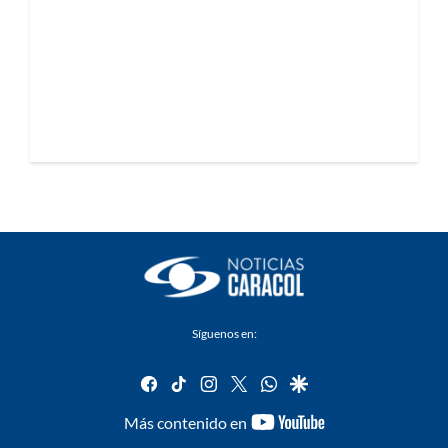
Síguenos en:
facebook
tiktok
instagram
twitter
whatsapp
google
youtube-
Más contenido en
footer