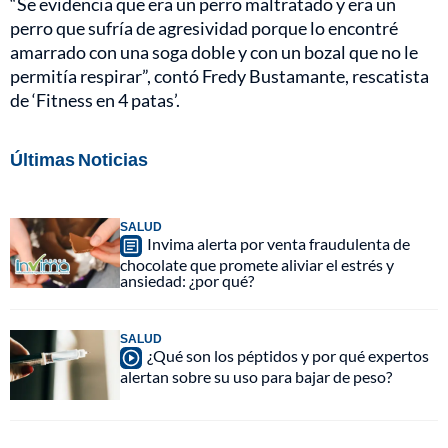
“Se evidencia que era un perro maltratado y era un
perro que sufría de agresividad porque lo encontré
amarrado con una soga doble y con un bozal que no le
permitía respirar”, contó Fredy Bustamante, rescatista
de ‘Fitness en 4 patas’.
Últimas Noticias
SALUD
Invima alerta por venta fraudulenta de
chocolate que promete aliviar el estrés y
ansiedad: ¿por qué?
SALUD
¿Qué son los péptidos y por qué expertos
alertan sobre su uso para bajar de peso?