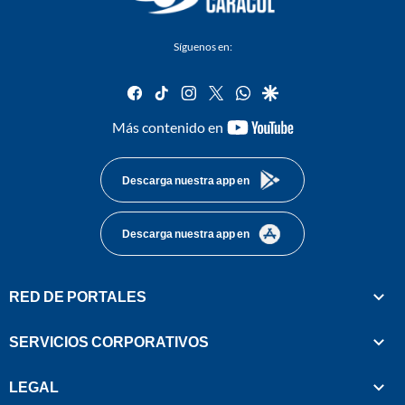
Síguenos en:
facebook
tiktok
instagram
twitter
whatsapp
google
youtube-
Más contenido en
footer
Descarga nuestra app en
Descarga nuestra app en
RED DE PORTALES
SERVICIOS CORPORATIVOS
LEGAL