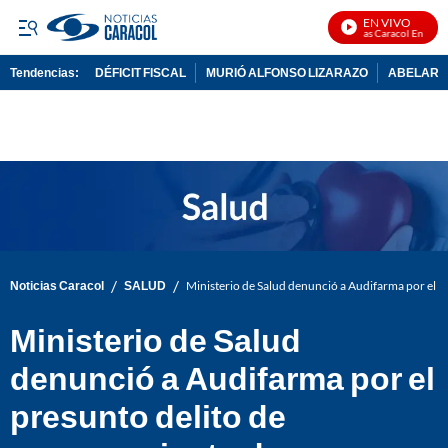
EN VIVO
Noticias Caracol En Vivo
Tendencias:
DÉFICIT FISCAL
MURIÓ ALFONSO LIZARAZO
ABELARDO
PUBLICIDAD
/
/
Noticias Caracol
SALUD
Ministerio de Salud denunció a Audifarma por el 
Ministerio de Salud
denunció a Audifarma por el
presunto delito de