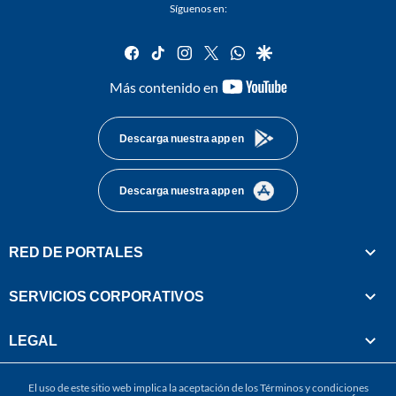
Síguenos en:
facebook
tiktok
instagram
twitter
whatsapp
google
youtube-
Más contenido en
footer
Descarga nuestra app en
Descarga nuestra app en
RED DE PORTALES
SERVICIOS CORPORATIVOS
LEGAL
El uso de este sitio web implica la aceptación de los
Términos y condiciones