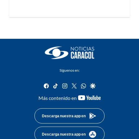
Síguenos en:
facebook
tiktok
instagram
twitter
whatsapp
google
youtube-
Más contenido en
footer
Descarga nuestra app en
Descarga nuestra app en