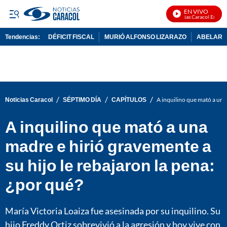
EN VIVO
Noticias Caracol En Vivo
Tendencias:
DÉFICIT FISCAL
MURIÓ ALFONSO LIZARAZO
ABELARDO
PUBLICIDAD
/
/
/
Noticias Caracol
SÉPTIMO DÍA
CAPÍTULOS
A inquilino que mató a una 
A inquilino que mató a una
madre e hirió gravemente a
su hijo le rebajaron la pena:
¿por qué?
María Victoria Loaiza fue asesinada por su inquilino. Su
hijo Freddy Ortiz sobrevivió a la agresión y hoy vive con