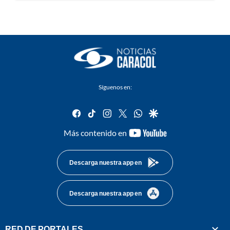
Síguenos en:
facebook
tiktok
instagram
twitter
whatsapp
google
youtube-
Más contenido en
footer
Descarga nuestra app en
Descarga nuestra app en
RED DE PORTALES