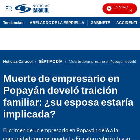
EN VIVO
Noticias 
Tendencias:
ABELARDO DE LA ESPRIELLA
GABINETE
ACCIDENTE 
PUBLICIDAD
/
/
Noticias Caracol
SÉPTIMO DÍA
Muerte de empresario en Popayán develó trai
Muerte de empresario en
Popayán develó traición
familiar: ¿su esposa estaría
implicada?
El crimen de un empresario en Popayán dejó a la
comunidad conmocionada. La Fiscalía reabrió el caso