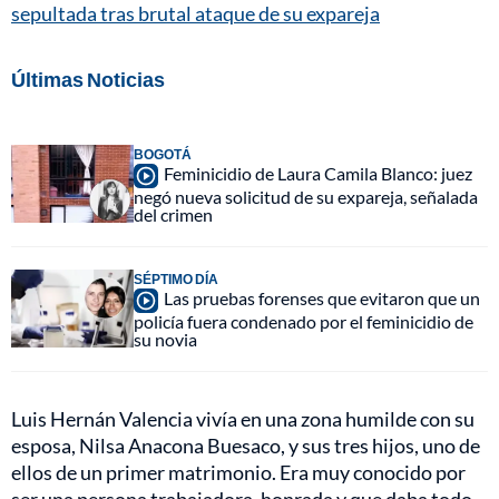
sepultada tras brutal ataque de su expareja
Últimas Noticias
BOGOTÁ
Feminicidio de Laura Camila Blanco: juez
negó nueva solicitud de su expareja, señalada
del crimen
SÉPTIMO DÍA
Las pruebas forenses que evitaron que un
policía fuera condenado por el feminicidio de
su novia
Luis Hernán Valencia vivía en una zona humilde con su
esposa, Nilsa Anacona Buesaco, y sus tres hijos, uno de
ellos de un primer matrimonio. Era muy conocido por
ser una persona trabajadora, honrada y que daba todo