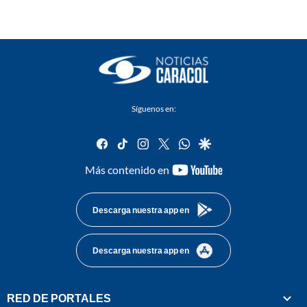
Síguenos en:
facebook
tiktok
instagram
twitter
whatsapp
google
youtube-
Más contenido en
footer
Descarga nuestra app en
Descarga nuestra app en
RED DE PORTALES