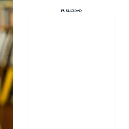
PUBLICIDAD
Facebook
X
Whatsapp
Copiar enlace
Telegram
LinkedIn