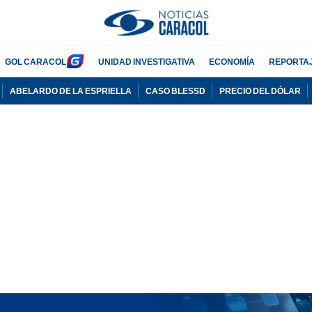
GOL CARACOL
UNIDAD INVESTIGATIVA
ECONOMÍA
REPORTA
ABELARDO DE LA ESPRIELLA
CASO BLESSD
PRECIO DEL DÓLAR
PUBLICIDAD