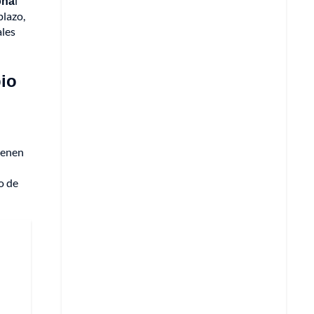
ona
l
plazo,
ales
pio
tienen
o de