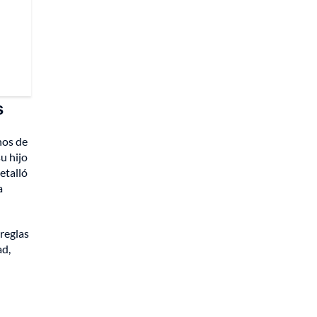
s
nos de
u hijo
etalló
a
 reglas
ad,