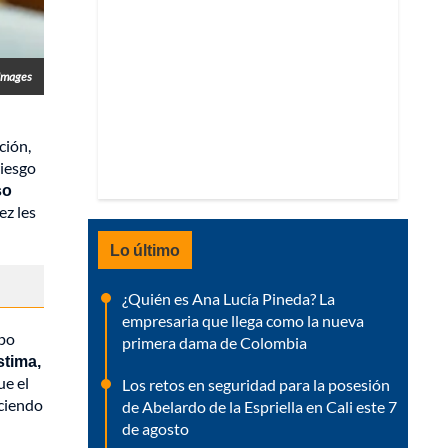
Images
ción,
riesgo
so
ez les
Lo último
¿Quién es Ana Lucía Pineda? La
empresaria que llega como la nueva
mpo
primera dama de Colombia
stima,
ue el
Los retos en seguridad para la posesión
aciendo
de Abelardo de la Espriella en Cali este 7
de agosto