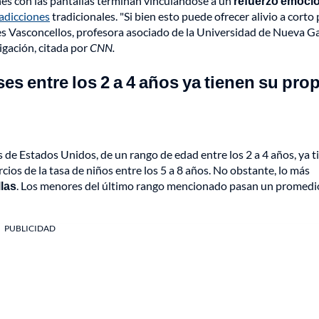
nes con las pantallas terminan vinculándose a un
refuerzo emoci
adicciones
tradicionales. "Si bien esto puede ofrecer alivio a corto 
es Vasconcellos, profesora asociado de la Universidad de Nueva G
tigación, citada por
CNN.
s entre los 2 a 4 años ya tienen su pro
s de Estados Unidos, de un rango de edad entre los 2 a 4 años, ya 
rcios de la tasa de niños entre los 5 a 8 años. No obstante, lo más
llas
. Los menores del último rango mencionado pasan un promedi
PUBLICIDAD