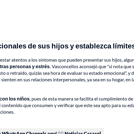
onales de sus hijos y establezca límite
star atentos a los síntomas que pueden presentar sus hijos, algu
otras personas y estrés.
Vasconcellos aconsejó que "si nota que s
to o retraído, quizás sea hora de evaluar su estado emocional", y d
ienten en sus relaciones interpersonales, ya sea en su hogar, en l
 con los niños
, pues de esta manera se facilita el cumplimiento de
r el contenido que consumen y verificar que este sea apto para su ed
aciones.
e WhatsApp Channels aquí 👉🏻 Noticias Caracol