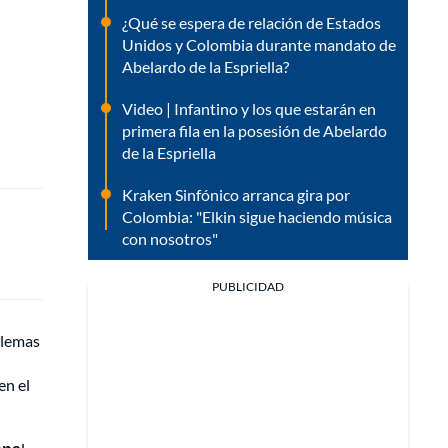
¿Qué se espera de relación de Estados
Unidos y Colombia durante mandato de
Abelardo de la Espriella?
Video | Infantino y los que estarán en
primera fila en la posesión de Abelardo
de la Espriella
Kraken Sinfónico arranca gira por
Colombia: "Elkin sigue haciendo música
con nosotros"
PUBLICIDAD
blemas
en el