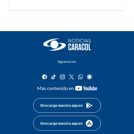
Síguenos en:
facebook
tiktok
instagram
twitter
whatsapp
google
youtube-
Más contenido en
footer
Descarga nuestra app en
Descarga nuestra app en