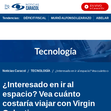
EN VIVO
Noticias Caracol En Vivo
Tendencias:
DÉFICIT FISCAL
MURIÓ ALFONSO LIZARAZO
ABELARDO
PUBLICIDAD
/
/
Noticias Caracol
TECNOLOGÍA
¿Interesado en ir al espacio? Vea cuánto cos
¿Interesado en ir al
espacio? Vea cuánto
costaría viajar con Virgin