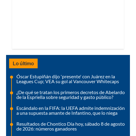
Lo último
Óscar Estupiñán dijo 'presente' con Juárez en la
Leagues Cup; VEA su gol al Vancouver Whitecaps
¿De qué se tratan los primeros decretos de Abelardo
de la Espriella sobre seguridad y gasto público?
Escándalo en la FIFA: la UEFA admite indemnización
a una supuesta amante de Infantino, que lo niega
Resultados de Chontico Día hoy, sábado 8 de agosto
de 2026: números ganadores