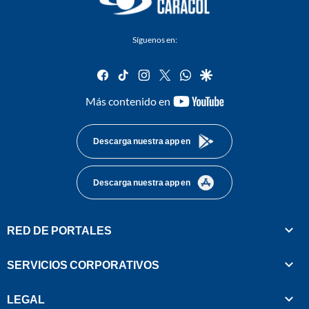
Síguenos en:
facebook
tiktok
instagram
twitter
whatsapp
google
youtube-
Más contenido en
footer
Descarga nuestra app en
Descarga nuestra app en
RED DE PORTALES
SERVICIOS CORPORATIVOS
LEGAL