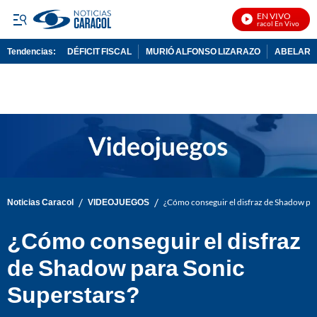
EN VIVO
Noticias Caracol En Vivo
Tendencias:
DÉFICIT FISCAL
MURIÓ ALFONSO LIZARAZO
ABELARDO
PUBLICIDAD
/
/
Noticias Caracol
VIDEOJUEGOS
¿Cómo conseguir el disfraz de Shadow par
¿Cómo conseguir el disfraz
de Shadow para Sonic
Superstars?