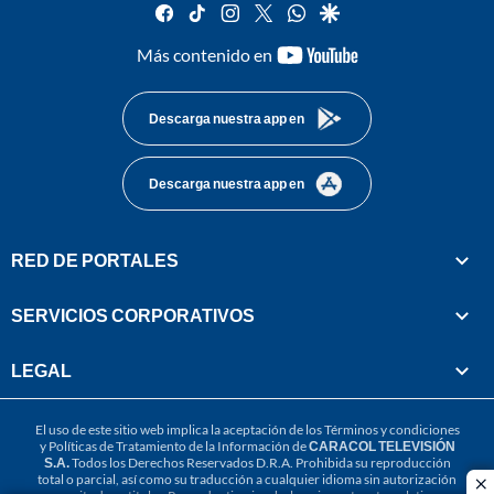
facebook
tiktok
instagram
twitter
whatsapp
google
youtube-
Más contenido en
footer
Descarga nuestra app en
Descarga nuestra app en
RED DE PORTALES
SERVICIOS CORPORATIVOS
LEGAL
El uso de este sitio web implica la aceptación de los
Términos y condiciones
y
Políticas de Tratamiento de la Información
de
CARACOL TELEVISIÓN
S.A.
Todos los Derechos Reservados D.R.A. Prohibida su reproducción
total o parcial, así como su traducción a cualquier idioma sin autorización
cl