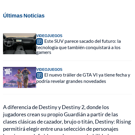
Últimas Noticias
VIDEOJUEGOS
Este SUV parece sacado del futuro: la
tecnología que también conquistará a los
gamers
VIDEOJUEGOS
El nuevo tráiler de GTA VI ya tiene fecha y
podría revelar grandes novedades
A diferencia de Destiny y Destiny 2, donde los
jugadores crean su propio Guardián a partir de las
clases clásicas de cazador, brujo o titán, Destiny: Rising
permitirá elegir entre una selección de personajes