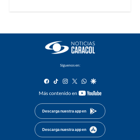
Síguenos en:
facebook
tiktok
instagram
twitter
whatsapp
google
youtube-
Más contenido en
footer
Descarga nuestra app en
Descarga nuestra app en