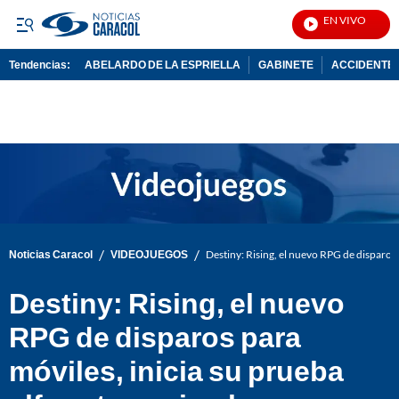
EN VIVO
Not
Tendencias:
ABELARDO DE LA ESPRIELLA
GABINETE
ACCIDENTE 
PUBLICIDAD
/
/
Noticias Caracol
VIDEOJUEGOS
Destiny: Rising, el nuevo RPG de disparos 
Destiny: Rising, el nuevo
RPG de disparos para
móviles, inicia su prueba