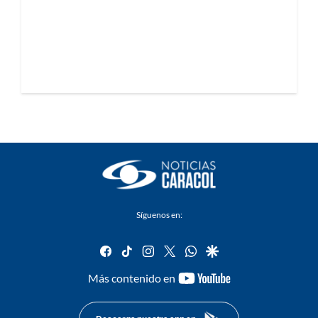
Síguenos en:
facebook
tiktok
instagram
twitter
whatsapp
google
youtube-
Más contenido en
footer