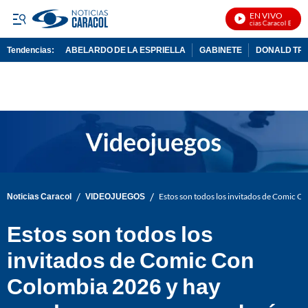
EN VIVO
Noticias Caracol En Vivo
Tendencias:
ABELARDO DE LA ESPRIELLA
GABINETE
DONALD TR
PUBLICIDAD
/
/
Noticias Caracol
VIDEOJUEGOS
Estos son todos los invitados de Comic 
Estos son todos los
invitados de Comic Con
Colombia 2026 y hay