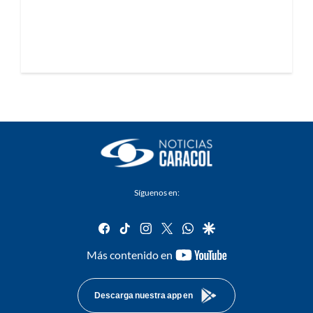
Síguenos en:
facebook
tiktok
instagram
twitter
whatsapp
google
youtube-
Más contenido en
footer
Descarga nuestra app en