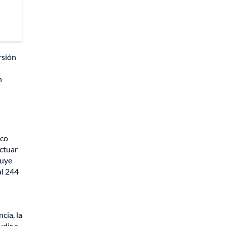
rsión
n
ico
ctuar
tuye
al 244
cia, la
udir a