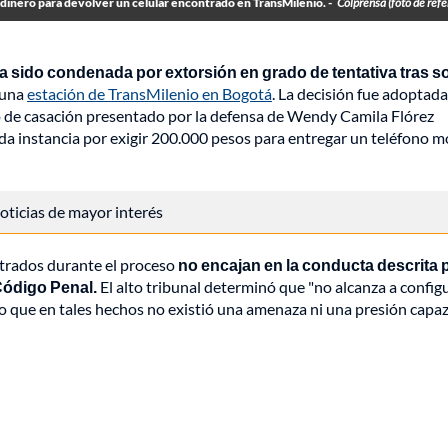
dinero para devolver un celular encontrado en TransMilenio. -
Colprensa (foto de refe
a sido condenada por extorsión en grado de tentativa tras sol
 una
estación de TransMilenio en Bogotá
. La decisión fue adoptada
io de casación presentado por la defensa de Wendy Camila Flórez
a instancia por exigir 200.000 pesos para entregar un teléfono m
 noticias de mayor interés
strados durante el proceso
no encajan en la conducta descrita p
 Código Penal.
El alto tribunal determinó que "no alcanza a configu
 que en tales hechos no existió una amenaza ni una presión capaz