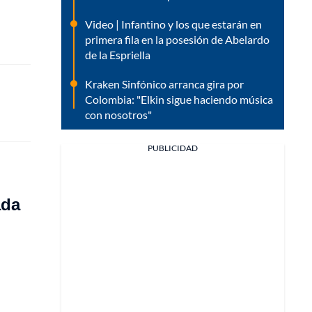
Video | Infantino y los que estarán en
primera fila en la posesión de Abelardo
de la Espriella
Kraken Sinfónico arranca gira por
Colombia: "Elkin sigue haciendo música
con nosotros"
PUBLICIDAD
ada