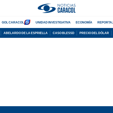
GOL CARACOL
UNIDAD INVESTIGATIVA
ECONOMÍA
REPORTA
ABELARDO DE LA ESPRIELLA
CASO BLESSD
PRECIO DEL DÓLAR
PUBLICIDAD