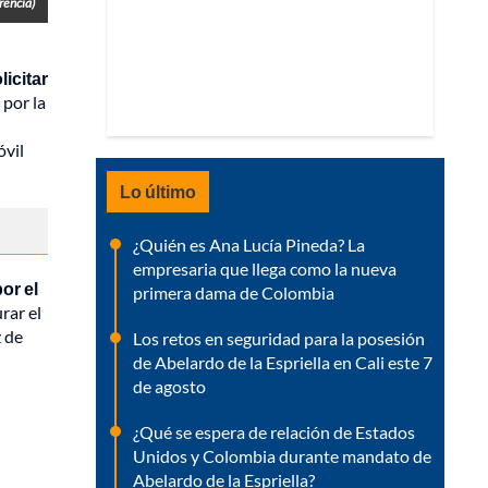
rencia)
icitar
 por la
óvil
Lo último
¿Quién es Ana Lucía Pineda? La
empresaria que llega como la nueva
or el
primera dama de Colombia
rar el
 de
Los retos en seguridad para la posesión
de Abelardo de la Espriella en Cali este 7
de agosto
¿Qué se espera de relación de Estados
Unidos y Colombia durante mandato de
Abelardo de la Espriella?