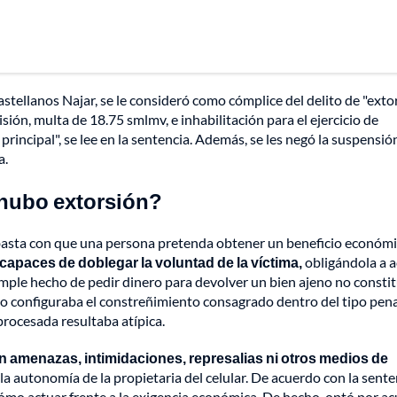
astellanos Najar, se le consideró como cómplice del delito de "exto
sión, multa de 18.75 smlmv, e inhabilitación para el ejercicio de
rincipal", se lee en la sentencia. Además, se les negó la suspensió
a.
 hubo extorsión?
no basta con que una persona pretenda obtener un beneficio económ
capaces de doblegar la voluntad de la víctima,
obligándola a a
 simple hecho de pedir dinero para devolver un bien ajeno no consti
no configuraba el constreñimiento consagrado dentro del tipo pen
procesada resultaba atípica.
on amenazas, intimidaciones, represalias ni otros medios de
a autonomía de la propietaria del celular. De acuerdo con la senten
mo actuar frente a la exigencia económica. De hecho, optó por ac