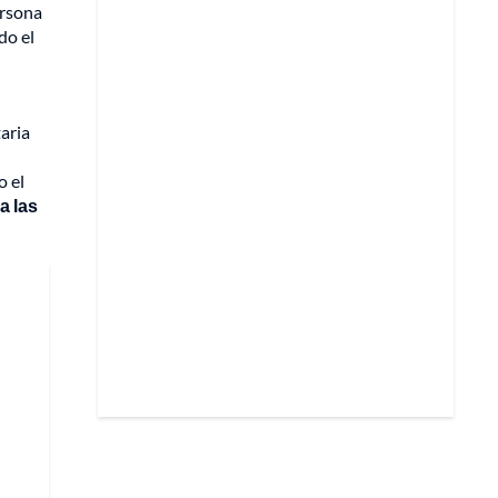
ersona
do el
taria
o el
a las