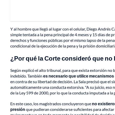
Y al hombre que llegó al lugar con el celular, Diego Andrés C
simple tentada a la pena principal de 4 meses y 15 días de pri
derechos y funciones públicas por el mismo lapso de la pena p
condicional de la ejecución de la pena y la prisión domiciliari
¿Por qué la Corte consideró que no
Según explicó el alto tribunal, para que exista extorsión 
indebido. También
es necesario que utilice mecanismos 
en contra de su libertad de decisión. La Sala precisó que el
automáticamente una conducta extorsiva. "A su juicio, eso 
de la Ley 599 de 2000, por lo que la conducta imputada a la 
En este caso, los magistrados concluyeron que
no existier
presión
que pudieran considerarse suficientes para afectar l
mujer mantuvo en todo momento la posibilidad de decidir có