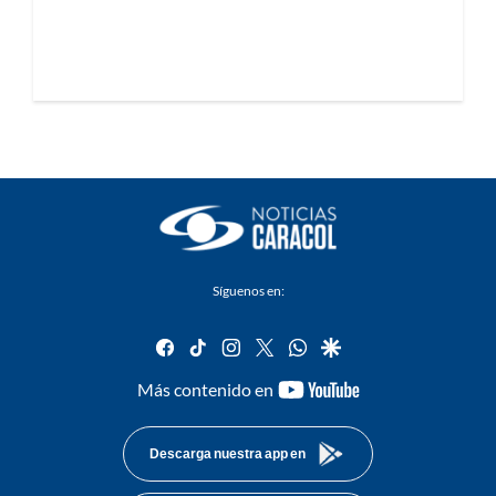
Síguenos en:
facebook
tiktok
instagram
twitter
whatsapp
google
youtube-
Más contenido en
footer
Descarga nuestra app en