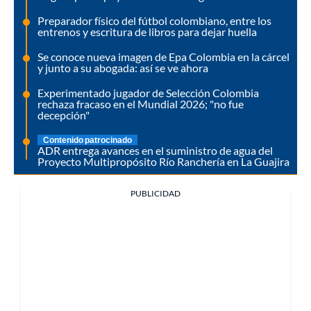
Preparador físico del fútbol colombiano, entre los
entrenos y escritura de libros para dejar huella
Se conoce nueva imagen de Epa Colombia en la cárcel
y junto a su abogada: así se ve ahora
Experimentado jugador de Selección Colombia
rechaza fracaso en el Mundial 2026; "no fue
decepción"
Contenido patrocinado
ADR entrega avances en el suministro de agua del
Proyecto Multipropósito Río Ranchería en La Guajira
PUBLICIDAD