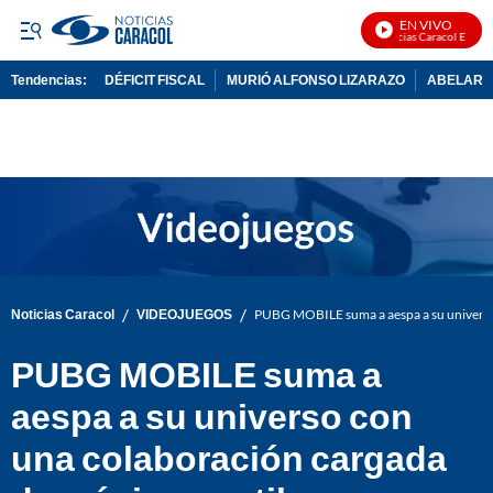
EN VIVO
Noticias Caracol En Vivo
Tendencias:
DÉFICIT FISCAL
MURIÓ ALFONSO LIZARAZO
ABELARDO
PUBLICIDAD
/
/
Noticias Caracol
VIDEOJUEGOS
PUBG MOBILE suma a aespa a su universo 
PUBG MOBILE suma a
aespa a su universo con
una colaboración cargada