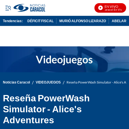
EN VIVO
Noticias Caracol En Vivo
Tendencias:
DÉFICIT FISCAL
MURIÓ ALFONSO LIZARAZO
ABELARDO
PUBLICIDAD
/
/
Noticias Caracol
VIDEOJUEGOS
Reseña PowerWash Simulator - Alice's Ad
Reseña PowerWash
Simulator - Alice's
Adventures