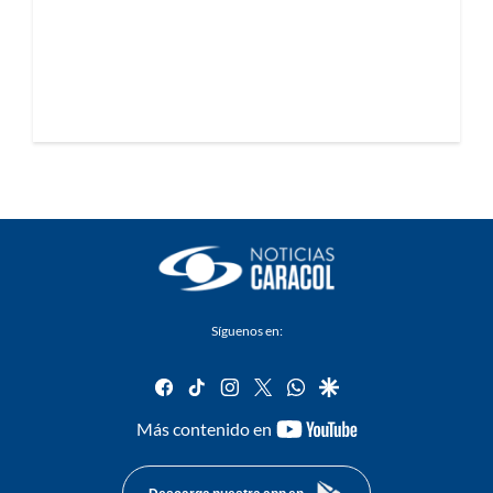
Síguenos en:
facebook
tiktok
instagram
twitter
whatsapp
google
youtube-
Más contenido en
footer