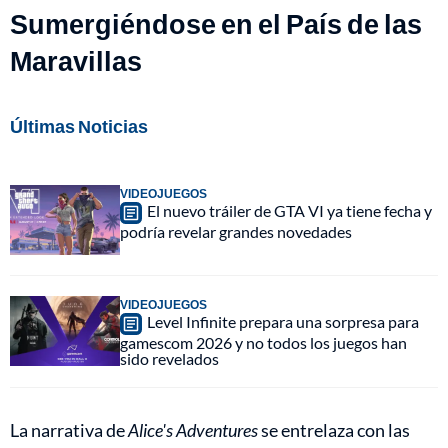
Sumergiéndose en el País de las
Maravillas
Últimas Noticias
VIDEOJUEGOS
El nuevo tráiler de GTA VI ya tiene fecha y
podría revelar grandes novedades
VIDEOJUEGOS
Level Infinite prepara una sorpresa para
gamescom 2026 y no todos los juegos han
sido revelados
La narrativa de
Alice's Adventures
se entrelaza con las