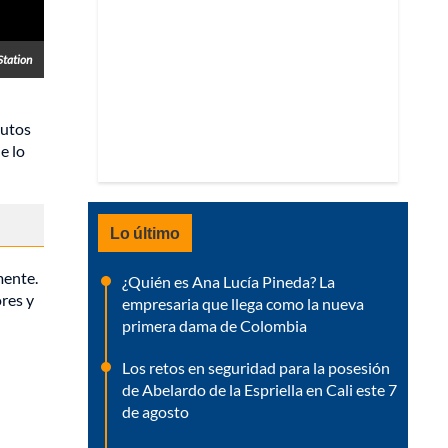
Station
nutos
e lo
Lo último
mente.
¿Quién es Ana Lucía Pineda? La
res y
empresaria que llega como la nueva
primera dama de Colombia
Los retos en seguridad para la posesión
de Abelardo de la Espriella en Cali este 7
de agosto