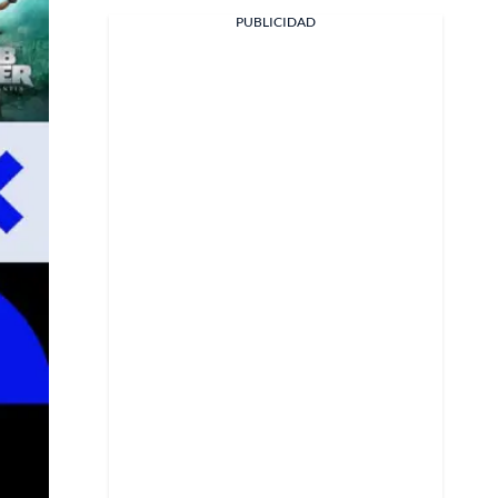
PUBLICIDAD
Facebook
X
Whatsapp
Copiar enlace
Telegram
LinkedIn