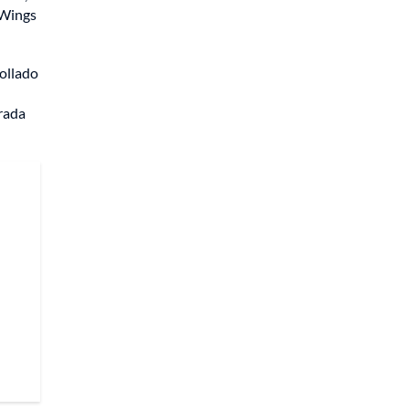
 Wings
ollado
trada