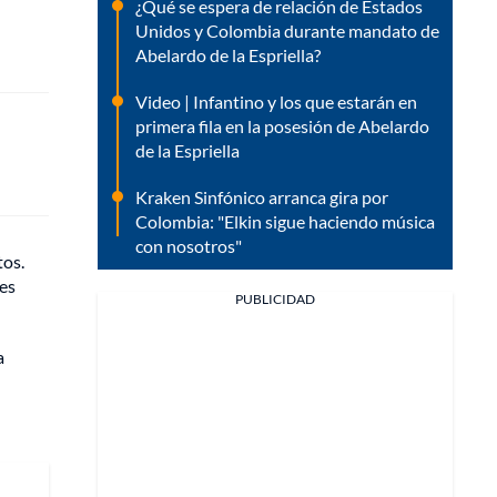
¿Qué se espera de relación de Estados
Unidos y Colombia durante mandato de
Abelardo de la Espriella?
Video | Infantino y los que estarán en
primera fila en la posesión de Abelardo
de la Espriella
Kraken Sinfónico arranca gira por
Colombia: "Elkin sigue haciendo música
con nosotros"
tos.
les
PUBLICIDAD
a