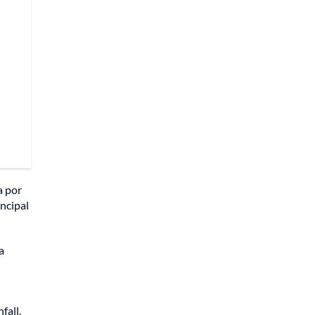
a por
ncipal
a
fall,