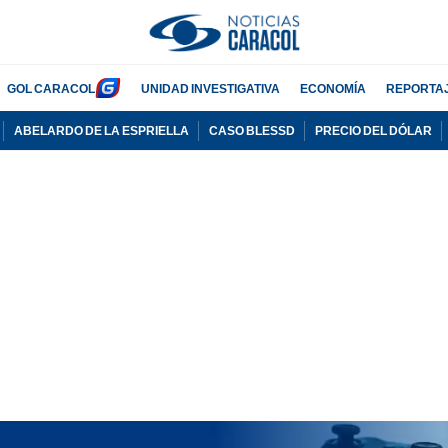
GOL CARACOL
UNIDAD INVESTIGATIVA
ECONOMÍA
REPORTA
ABELARDO DE LA ESPRIELLA
CASO BLESSD
PRECIO DEL DÓLAR
PUBLICIDAD