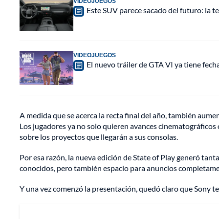
VIDEOJUEGOS
Este SUV parece sacado del futuro: la t
VIDEOJUEGOS
El nuevo tráiler de GTA VI ya tiene fec
A medida que se acerca la recta final del año, también aume
Los jugadores ya no solo quieren avances cinematográficos o 
sobre los proyectos que llegarán a sus consolas.
Por esa razón, la nueva edición de State of Play generó tant
conocidos, pero también espacio para anuncios completam
Y una vez comenzó la presentación, quedó claro que Sony te