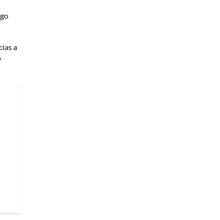
ego
cias a
o