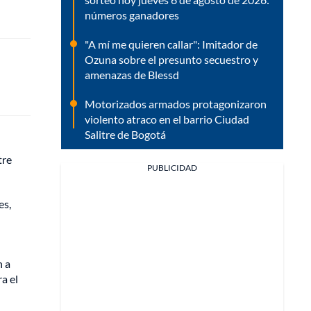
números ganadores
"A mí me quieren callar": Imitador de
Ozuna sobre el presunto secuestro y
amenazas de Blessd
Motorizados armados protagonizaron
violento atraco en el barrio Ciudad
Salitre de Bogotá
tre
PUBLICIDAD
es,
n a
a el