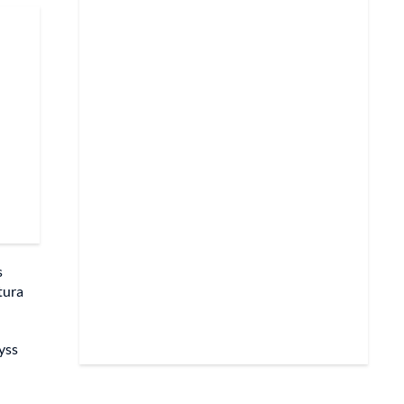
s
tura
yss