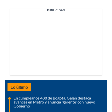
PUBLICIDAD
Lo último
En cumpleaños 488 de Bogotá, Galán destaca
avances en Metro y anuncia 'gerente' con nuevo
Gobierno