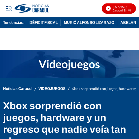
EN VIVO
Noticias Caracol En Vivo
Tendencias:
DÉFICIT FISCAL
MURIÓ ALFONSO LIZARAZO
ABELARDO
PUBLICIDAD
/
/
Noticias Caracol
VIDEOJUEGOS
Xbox sorprendió con juegos, hardware y u
Xbox sorprendió con
juegos, hardware y un
regreso que nadie veía tan