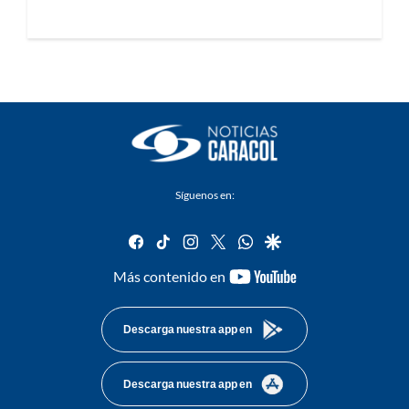
Síguenos en:
facebook
tiktok
instagram
twitter
whatsapp
google
youtube-
Más contenido en
footer
Descarga nuestra app en
Descarga nuestra app en