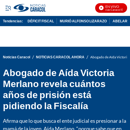
EN VIVO
Noticias Caracol En Vivo
Tendencias:
DÉFICIT FISCAL
MURIÓ ALFONSO LIZARAZO
ABELARDO
PUBLICIDAD
/
/
Noticias Caracol
NOTICIAS CARACOL AHORA
Abogado de Aída Victoria M
Abogado de Aída Victoria
Merlano revela cuántos
años de prisión está
pidiendo la Fiscalía
Afirma que lo que busca el ente judicial es presionar a la
mamá de la joven, Aída Merlano, “porque sabe que en