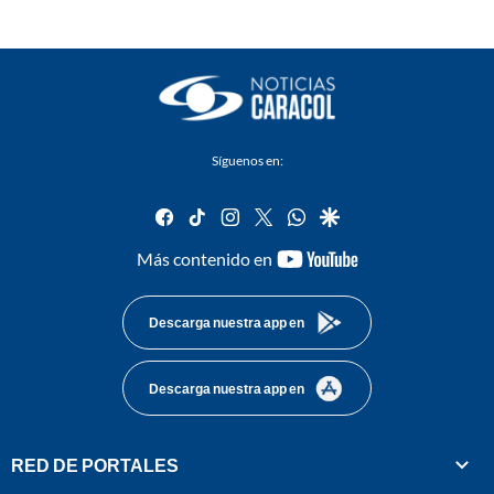
Síguenos en:
facebook
tiktok
instagram
twitter
whatsapp
google
youtube-
Más contenido en
footer
Descarga nuestra app en
Descarga nuestra app en
RED DE PORTALES