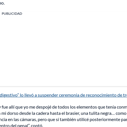
po.
PUBLICIDAD
digestivo” lo llevó a suspender ceremonia de reconocimiento de t
y fue allí que yo me despojé de todos los elementos que tenía conm
n mi dorso desde la cadera hasta el brasier, una tulita negra… como
ia en las cámaras, pero que sí también utilicé posteriormente par
ntro del penal”, contó.