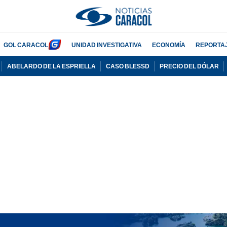
GOL CARACOL
UNIDAD INVESTIGATIVA
ECONOMÍA
REPORTA
ABELARDO DE LA ESPRIELLA
CASO BLESSD
PRECIO DEL DÓLAR
PUBLICIDAD