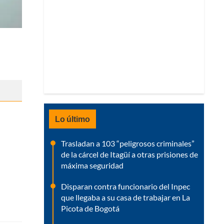
Lo último
Trasladan a 103 “peligrosos criminales”
de la cárcel de Itagüí a otras prisiones de
máxima seguridad
Disparan contra funcionario del Inpec
que llegaba a su casa de trabajar en La
Picota de Bogotá