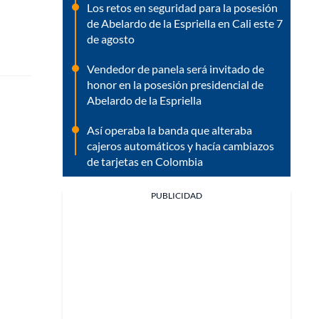
Los retos en seguridad para la posesión
de Abelardo de la Espriella en Cali este 7
de agosto
Vendedor de panela será invitado de
honor en la posesión presidencial de
Abelardo de la Espriella
Así operaba la banda que alteraba
cajeros automáticos y hacía cambiazos
de tarjetas en Colombia
PUBLICIDAD