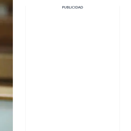
Facebook
PUBLICIDAD
X
Whatsapp
Copiar enlace
Telegram
LinkedIn