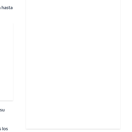
a hasta
 su
 los