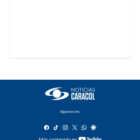
Síguenos en:
facebook
tiktok
instagram
twitter
whatsapp
google
youtube-
Más contenido en