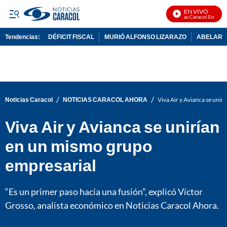
EN VIVO
Noticias Caracol En Vivo
Tendencias:
DÉFICIT FISCAL
MURIÓ ALFONSO LIZARAZO
ABELARDO
PUBLICIDAD
/
/
Noticias Caracol
NOTICIAS CARACOL AHORA
Viva Air y Avianca se uni
Viva Air y Avianca se unirían
en un mismo grupo
empresarial
“Es un primer paso hacia una fusión”, explicó Víctor
Grosso, analista económico en Noticias Caracol Ahora.