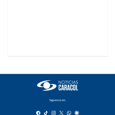
Síguenos en:
facebook
tiktok
instagram
twitter
whatsapp
google