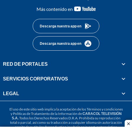
youtube-
Más contenido en
footer
Descarga nuestra app en
Descarga nuestra app en
RED DE PORTALES
SERVICIOS CORPORATIVOS
LEGAL
El uso de este sitio web implica la aceptación de los
Términos y condiciones
y
Políticas de Tratamiento de la Información
de
CARACOL TELEVISIÓN
S.A.
Todos los Derechos Reservados D.R.A. Prohibida su reproducción
total o parcial, así como su traducción a cualquier idioma sin autorización
cl
escrita de su titular. Reproduction in whole or in part, or translation
without written permission is prohibited. All rights reserved 2025.