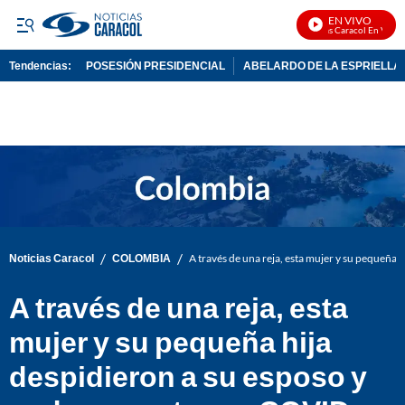
EN VIVO
Noticias Caracol En Vivo
Tendencias:
POSESIÓN PRESIDENCIAL
ABELARDO DE LA ESPRIELLA
PUBLICIDAD
/
/
Noticias Caracol
COLOMBIA
A través de una reja, esta mujer y su pequeña
A través de una reja, esta
mujer y su pequeña hija
despidieron a su esposo y