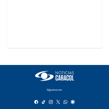
Síguenos en:
facebook
tiktok
instagram
twitter
whatsapp
google