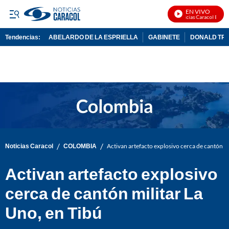
EN VIVO
Noticias Caracol En Viv
Tendencias:
ABELARDO DE LA ESPRIELLA
GABINETE
DONALD TR
PUBLICIDAD
/
/
Noticias Caracol
COLOMBIA
Activan artefacto explosivo cerca de cantón mi
Activan artefacto explosivo
cerca de cantón militar La
Uno, en Tibú