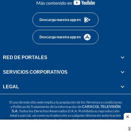
youtube-
Más contenido en
footer
Descarga nuestra app en
Descarga nuestra app en
RED DE PORTALES
SERVICIOS CORPORATIVOS
LEGAL
El uso de este sitio web implica la aceptación de los
Términos y condiciones
y
Políticas de Tratamiento de la Información
de
CARACOL TELEVISIÓN
S.A.
Todos los Derechos Reservados D.R.A. Prohibida su reproducción
total o parcial, así como su traducción a cualquier idioma sin autorización
cl
escrita de su titular. Reproduction in whole or in part, or translation
without written permission is prohibited. All rights reserved 2025.