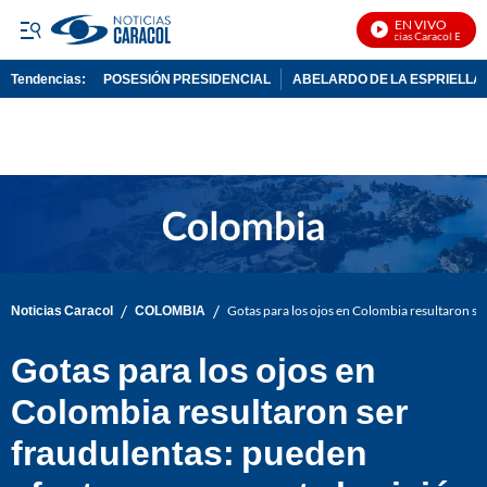
EN VIVO
Noticias Caracol En Vivo
Tendencias:
POSESIÓN PRESIDENCIAL
ABELARDO DE LA ESPRIELLA
PUBLICIDAD
/
/
Noticias Caracol
COLOMBIA
Gotas para los ojos en Colombia resultaron se
Gotas para los ojos en
Colombia resultaron ser
fraudulentas: pueden