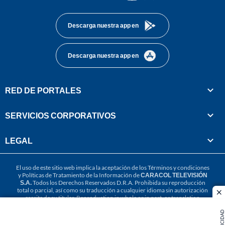
footer
Descarga nuestra app en
Descarga nuestra app en
RED DE PORTALES
SERVICIOS CORPORATIVOS
LEGAL
El uso de este sitio web implica la aceptación de los
Términos y condiciones
y
Políticas de Tratamiento de la Información
de
CARACOL TELEVISIÓN
S.A.
Todos los Derechos Reservados D.R.A. Prohibida su reproducción
total o parcial, así como su traducción a cualquier idioma sin autorización
cl
escrita de su titular. Reproduction in whole or in part, or translation
without written permission is prohibited. All rights reserved 2025.
PUBLICIDAD