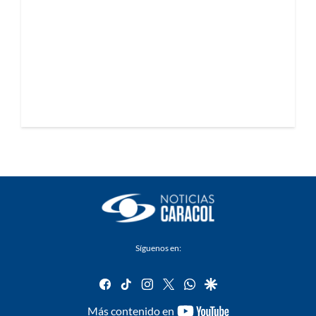
Síguenos en:
facebook
tiktok
instagram
twitter
whatsapp
google
youtube-
Más contenido en